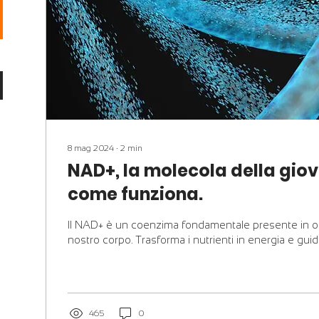
8 mag 2024
∙
2
min
NAD+, la molecola della giov
come funziona.
Il NAD+ è un coenzima fondamentale presente in og
nostro corpo. Trasforma i nutrienti in energia e guida
465
0