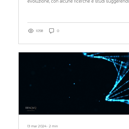
evoluzione, con alcune ricerche e studi suggerendo
1058
0
13 mar 2024
∙
2
min