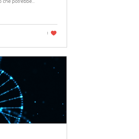
 che potrebbe...
1