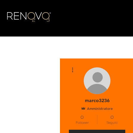
Altre azioni
marco3236
Amministratore
0
0
Follower
Seguiti