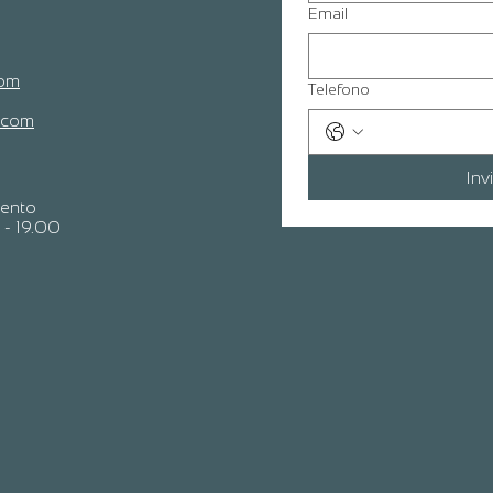
Email
com
Telefono
.com
Inv
mento
 - 19.00