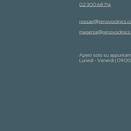
02.300.68.714
rossari@renovoclinics.
magenta@renovoclinics
Aperti solo su appunta
Lunedì - Venerdì | 09.00