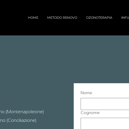
HOME
METODO RENOVO
OZONOTERAPIA
INFU
Nome
lano (Montenapoleone)
Cognome
o (Conciliazione)