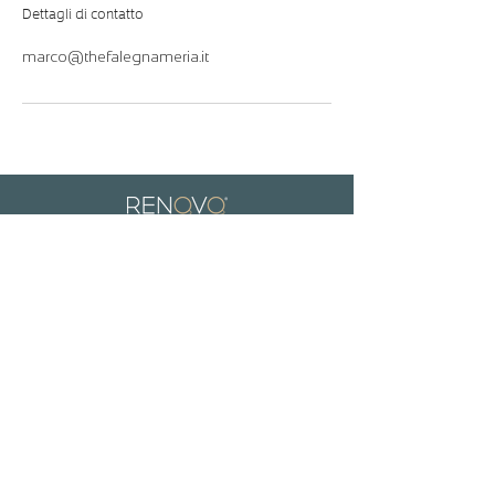
Dettagli di contatto
marco@thefalegnameria.it
Via Rossari 5 - Milan
Tel:
0224166066
rossari@renovoclinics.com
C.so Magenta 96 - Milan
Tel:
0230068714
magenta@renovoclinics.com
Whatsapp:
+393517054575
info@renovoclinics.com