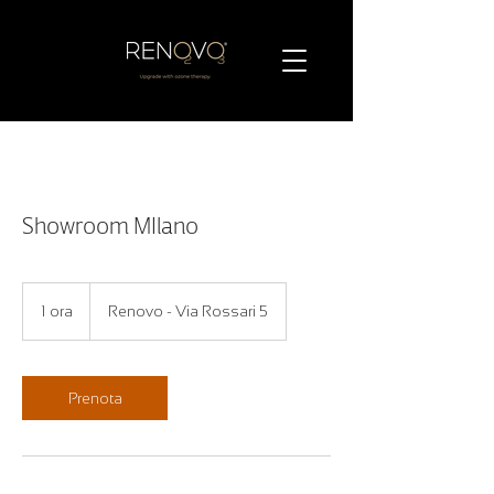
Showroom MIlano
1 ora
1
Renovo - Via Rossari 5
o
r
Prenota