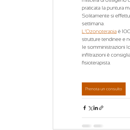
praticata la puntura 
Solitamente si effettua
settimana.
L’Ozonoterapia
 è 100
strutture tendinee e n
le somministrazioni lo
infiltrazioni è consig
fisioterapista.
Prenota un consulto