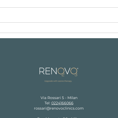
NAD+, la molecola della
Ozon
giovinezza. Scopri come
Migli
funziona.
Femm
Via Rossari 5 - Milan
Tel:
0224166066
rossari@renovoclinics.com