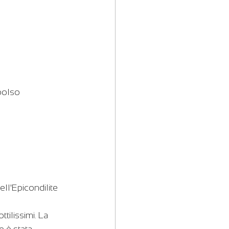
 polso
ll'Epicondilite 
tilissimi. La 
 è stata 