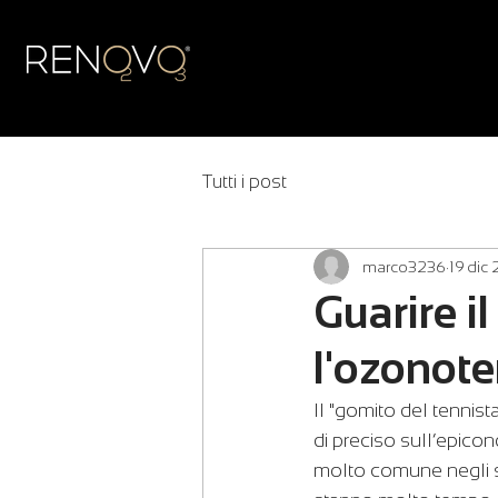
Tutti i post
marco3236
19 dic
Guarire i
l'ozonote
Il "gomito del tennist
di preciso sull’epicon
molto comune negli spo