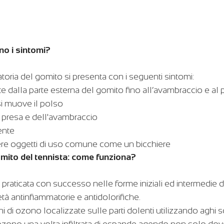
ono i sintomi?
toria del gomito si presenta con i seguenti sintomi:
te dalla parte esterna del gomito fino all’avambraccio e al
i muove il polso
presa e dell'avambraccio
ente
gere oggetti di uso comune come un bicchiere
mito del tennista: come funziona?
aticata con successo nelle forme iniziali ed intermedie de
età antinfiammatorie e antidolorifiche. 
ni di ozono localizzate sulle parti dolenti utilizzando aghi sot
zono una volta infiltrata di espande agendo non solo dove