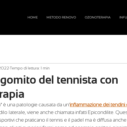
HOME
METODO RENOVO
OZONOTERAPIA
INFU
 2022
Tempo di lettura: 1 min
l gomito del tennista con
rapia
a" è una patologie causata da un'
infiammazione dei tendini
dilo laterale, viene anche chiamata infatti Epicondilite. Que
rtivi che praticano il tennis e il padel ma è diffusa anche 