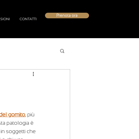
Prenota ora
SIONI
CONTATTI
 del gomito
, più 
sta patologia è 
in soggetti che 