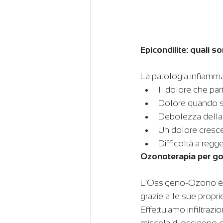
Epicondilite: quali s
La patologia infiamma
Il dolore che par
Dolore quando s
Debolezza della 
Un dolore cresc
Difficoltà a reg
Ozonoterapia per go
L'Ossigeno-Ozono è pr
grazie alle sue propri
Effettuiamo infiltrazio
miscela di ossigeno o