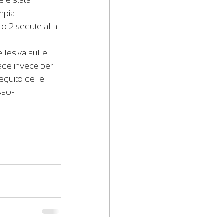
pia. 
a o 2 sedute alla 
 lesiva sulle 
ade invece per 
eguito delle 
sso-