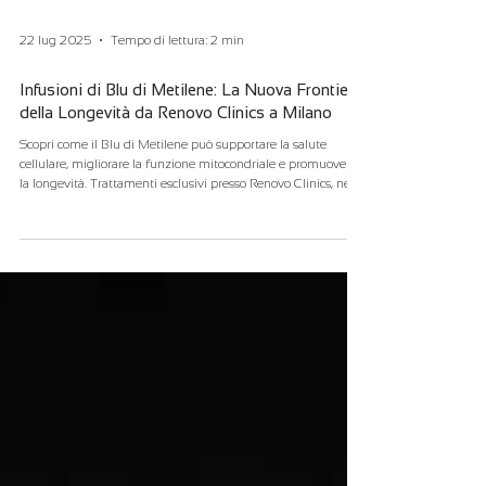
22 lug 2025
Tempo di lettura: 2 min
Infusioni di Blu di Metilene: La Nuova Frontiera
della Longevità da Renovo Clinics a Milano
Scopri come il Blu di Metilene può supportare la salute
cellulare, migliorare la funzione mitocondriale e promuovere
la longevità. Trattamenti esclusivi presso Renovo Clinics, nel
cuore di Milano.