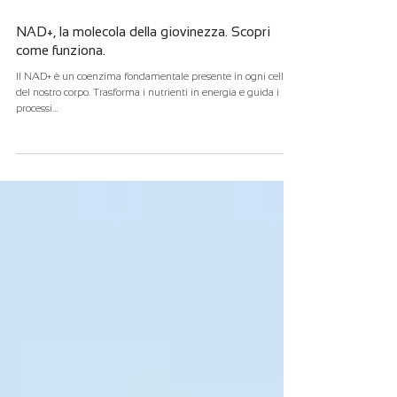
8 mag 2024
Tempo di lettura: 2 min
NAD+, la molecola della giovinezza. Scopri
come funziona.
Il NAD+ è un coenzima fondamentale presente in ogni cellula
del nostro corpo. Trasforma i nutrienti in energia e guida i
processi...