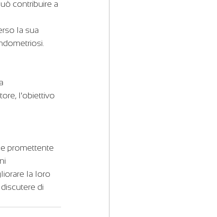
uò contribuire a 
rso la sua 
endometriosi.
a 
ore, l'obiettivo 
 e promettente 
ni 
orare la loro 
 discutere di 