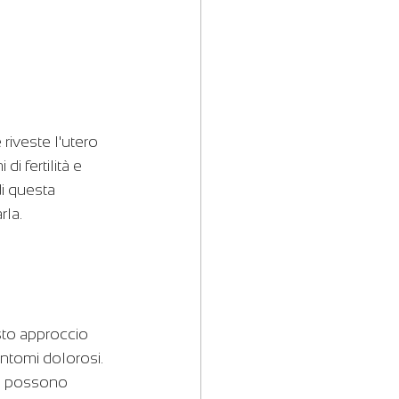
riveste l'utero 
i fertilità e 
di questa 
rla.
 
sto approccio 
sintomi dolorosi.
he possono 