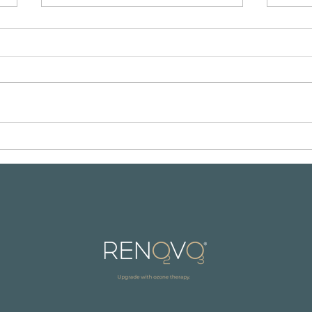
NAD+, la molecola della
Ozon
giovinezza. Scopri come
Migli
funziona.
Femm