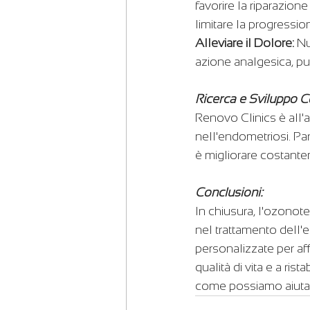
favorire la riparazion
limitare la progressio
Alleviare il Dolore:
 N
azione analgesica, può
Ricerca e Sviluppo 
Renovo Clinics è all'a
nell'endometriosi. Par
è migliorare costante
Conclusioni:
In chiusura, l'ozonot
nel trattamento dell'e
personalizzate per af
qualità di vita e a rist
come possiamo aiutart