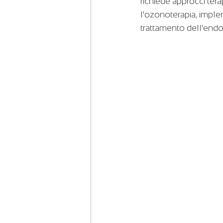
richiede approcci tera
l'ozonoterapia, imple
trattamento dell'endo