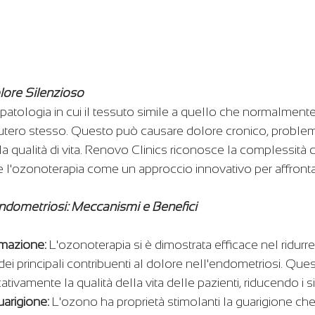
lore Silenzioso
atologia in cui il tessuto simile a quello che normalmente 
l'utero stesso. Questo può causare dolore cronico, problemi d
ulla qualità di vita. Renovo Clinics riconosce la complessità 
l'ozonoterapia come un approccio innovativo per affronta
ndometriosi: Meccanismi e Benefici
mmazione:
 L'ozonoterapia si è dimostrata efficace nel ridurre
dei principali contribuenti al dolore nell'endometriosi. Que
cativamente la qualità della vita delle pazienti, riducendo i 
arigione:
 L'ozono ha proprietà stimolanti la guarigione c