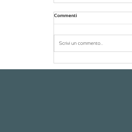
Commenti
Scrivi un commento...
Infusioni di Blu di Metilene: La
Nuova Frontiera della
Longevità da Renovo Clinics
a Milano