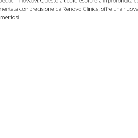
peutici innovativi. Questo articolo esplorerà in profondità 
mentata con precisione da Renovo Clinics, offre una nuova
metriosi.