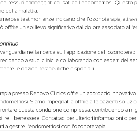
e dei tessuti danneggiati causati dall'endometriosi. Questo p
ne della malattia.
umerose testimonianze indicano che l'ozonoterapia, attrave
 offrire un sollievo significativo dal dolore associato all'
Continuo
vanguardia nella ricerca sull'applicazione dell'ozonoterapi
tecipando a studi clinici e collaborando con esperti del sett
mente le opzioni terapeutiche disponibili.
erapia presso Renovo Clinics offre un approccio innovativo
ndometriosi. Siamo impegnati a offrire alle pazienti soluzio
frontare questa condizione complessa, contribuendo a migli
abilire il benessere. Contattaci per ulteriori informazioni o per
i a gestire l'endometriosi con l'ozonoterapia.