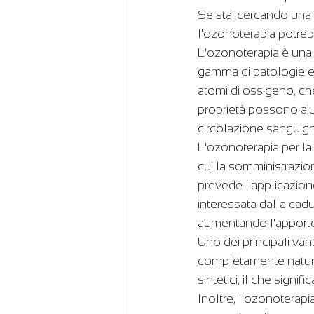
Se stai cercando una s
l'ozonoterapia potre
L'ozonoterapia è una f
gamma di patologie e d
atomi di ossigeno, ch
proprietà possono aiu
circolazione sanguigna
L'ozonoterapia per la 
cui la somministrazion
prevede l'applicazion
interessata dalla cad
aumentando l'apporto d
Uno dei principali van
completamente natural
sintetici, il che signif
Inoltre, l'ozonoterapi