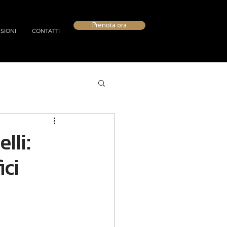
Prenota ora
SIONI
CONTATTI
lli:
ici