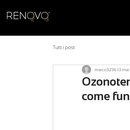
Tutti i post
marco3236
13 ma
Ozonotera
come funz