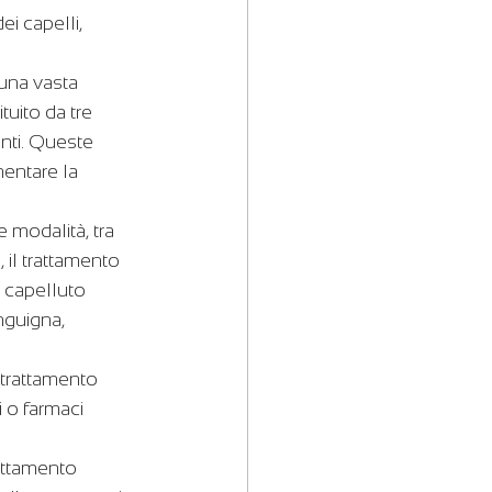
i capelli, 
 una vasta 
tuito da tre 
nti. Queste 
entare la 
 modalità, tra 
 il trattamento 
 capelluto 
nguigna, 
 trattamento 
 o farmaci 
rattamento 