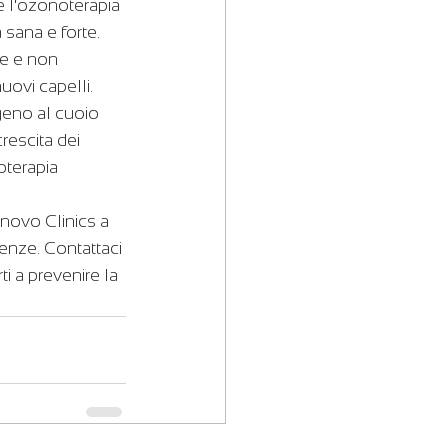
e l'ozonoterapia 
 sana e forte.
le e non 
uovi capelli. 
geno al cuoio 
rescita dei 
oterapia 
enovo Clinics a 
genze. Contattaci 
i a prevenire la 