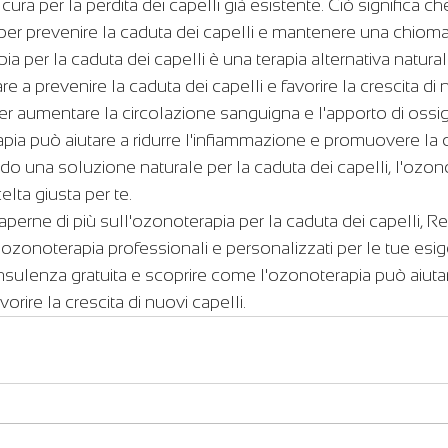
ra per la perdita dei capelli già esistente. Ciò significa ch
 per prevenire la caduta dei capelli e mantenere una chioma
pia per la caduta dei capelli è una terapia alternativa natura
e a prevenire la caduta dei capelli e favorire la crescita di n
er aumentare la circolazione sanguigna e l'apporto di ossi
pia può aiutare a ridurre l'infiammazione e promuovere la c
ndo una soluzione naturale per la caduta dei capelli, l'ozon
lta giusta per te.
aperne di più sull'ozonoterapia per la caduta dei capelli, R
i ozonoterapia professionali e personalizzati per le tue esi
sulenza gratuita e scoprire come l'ozonoterapia può aiutart
vorire la crescita di nuovi capelli.