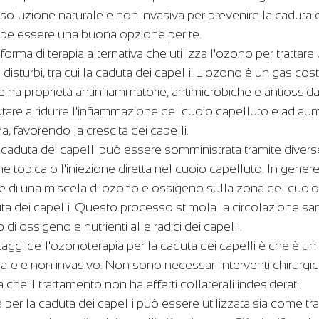
oluzione naturale e non invasiva per prevenire la caduta de
bbe essere una buona opzione per te.
orma di terapia alternativa che utilizza l'ozono per trattare
isturbi, tra cui la caduta dei capelli. L'ozono è un gas costi
e ha proprietà antinfiammatorie, antimicrobiche e antiossida
tare a ridurre l'infiammazione del cuoio capelluto e ad aum
, favorendo la crescita dei capelli.
caduta dei capelli può essere somministrata tramite diverse
e topica o l'iniezione diretta nel cuoio capelluto. In genere,
e di una miscela di ozono e ossigeno sulla zona del cuoio
uta dei capelli. Questo processo stimola la circolazione sa
i ossigeno e nutrienti alle radici dei capelli.
taggi dell'ozonoterapia per la caduta dei capelli è che è un
e e non invasivo. Non sono necessari interventi chirurgici
ica che il trattamento non ha effetti collaterali indesiderati.
a per la caduta dei capelli può essere utilizzata sia come t