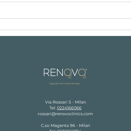
NAD+, la molecola della
Ozon
giovinezza. Scopri come
Migli
funziona.
Femm
Via Rossari 5 - Milan
Tel:
0224166066
rossari@renovoclinics.com
C.so Magenta 96 - Milan