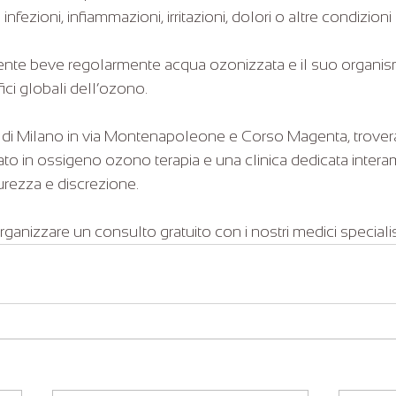
 infezioni, infiammazioni, irritazioni, dolori o altre condizioni 
ziente beve regolarmente acqua ozonizzata e il suo organi
ci globali dell’ozono.
di Milano in via Montenapoleone e Corso Magenta, troverai
to in ossigeno ozono terapia e una clinica dedicata interam
curezza e discrezione.
ganizzare un consulto gratuito con i nostri medici specialis