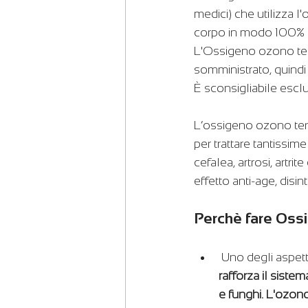
medici) che utilizza l
corpo in modo 100% n
L'Ossigeno ozono tera
somministrato, quindi 
È sconsigliabile escl
L’ossigeno ozono tera
per trattare tantissime
cefalea, artrosi, artr
effetto anti-age, disin
Perchè fare Oss
 Uno degli aspet
rafforza il sistem
e funghi. L'ozono