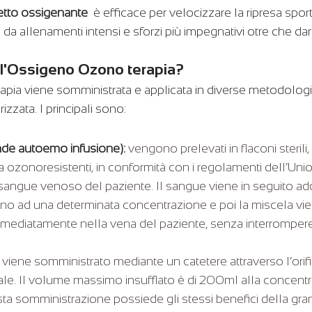
etto ossigenante 
 è efficace per velocizzare la ripresa spor
a allenamenti intensi e sforzi più impegnativi otre che dare
 l'Ossigeno Ozono terapia?
apia viene somministrata e applicata in diverse metodolog
rizzata. I principali sono:
nde autoemo infusione):
 vengono prelevati in flaconi sterili,
a ozonoresistenti, in conformità con i regolamenti dell’Uni
angue venoso del paziente. Il sangue viene in seguito ad
no ad una determinata concentrazione e poi la miscela vien
mediatamente nella vena del paziente, senza interrompere i
as viene somministrato mediante un catetere attraverso l’orif
tale. Il volume massimo insufflato è di 200ml alla concent
esta somministrazione possiede gli stessi benefici della gr