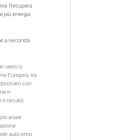
tiva. Recupera 
 più energia. 
ie a seconda 
 in vetro o 
one Europea, tra 
dizionato con 
e ri-
l circuito.
izio anale 
razione 
ande auto emo 