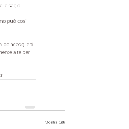
di disagio.
smo può così 
 ad accoglierti 
ente a te per 
ti.
Mostra tutti