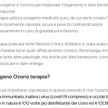
'ossigeno e l’ozono per migliorare l'organismo e dare beness
aturale.
pia utilizza ossigeno medicale puro, da cui viene creato 
è totalmente naturale, sicura e priva di controindicazioni. 
usivamente in caso di gravidanza e favismo.
pia praticata nelle Renovo Clinics di Milano è stata usat
 malattie tra le quali: affaticamento cronico, fibromialgia, ern
ite e tante altre patologie, ma anche per dare benessere, con
tossicare e dare energia.
igeno Ozono terapia?
ti più importanti soprattutto in questo periodo è che l’ozono
a immunitario, inattiva i virus (covid-19 compreso) e uccide il
 in natura è 100 volte più disinfettante del cloro ed è 100%