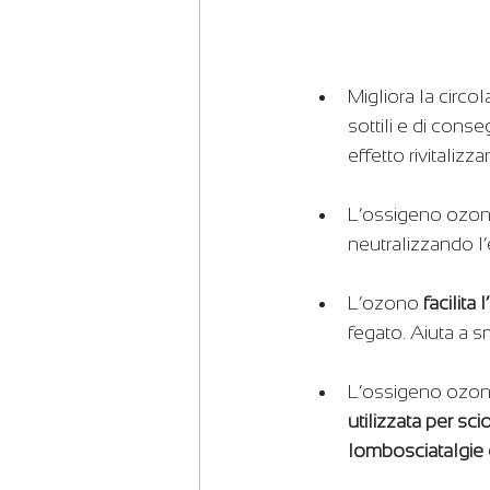
Migliora la circol
sottili e di cons
effetto rivitaliz
L’ossigeno ozono
neutralizzando l’
L’ozono 
facilita
fegato. Aiuta a 
L’ossigeno ozono
utilizzata per sci
lombosciatalgie e