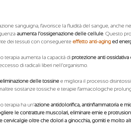
azione sanguigna, favorisce la fluidità del sangue, anche nei 
eguenza
 aumenta l’ossigenazione delle cellule
. Questo pr
zante dei tessuti con conseguente
effetto anti-aging
 ed energ
 terapia aumenta la capacità di
 protezione anti ossidativa
eccesso di radicali liberi nell’organismo.
 l’eliminazione delle tossine
 e migliora il processo disintossi
smaltire sostanze tossiche e terapie farmacologiche prolung
 terapia ha un’
azione antidolorifica, antinfiammatoria e mi
ogliere le contratture muscolari, eliminare ernie e protrusioni
 cervicalgie oltre che dolori a ginocchia, gomiti e molto alt