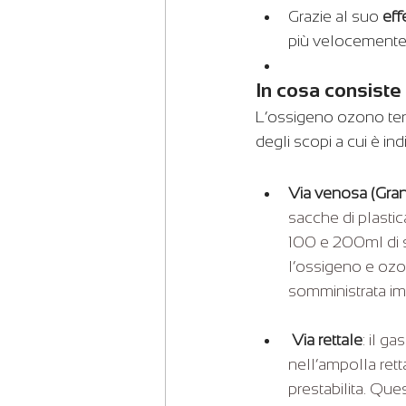
Grazie al suo 
eff
più velocemente d
In cosa consiste
L’ossigeno ozono ter
degli scopi a cui è indi
Via venosa (Gra
sacche di plastic
100 e 200ml di s
l’ossigeno e ozo
somministrata im
 Via rettale
: il g
nell’ampolla ret
prestabilita. Qu