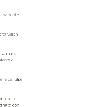
mmazioni e 
rotrusioni. 
 su mani, 
lante di 
 la cellulite.
tta nelle 
diretto con 