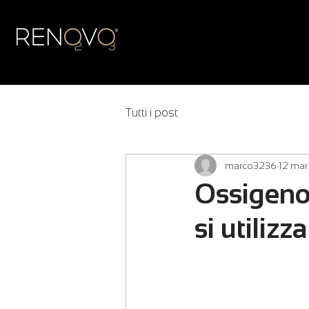
Tutti i post
marco3236
12 mar
Ossigeno
si utiliz