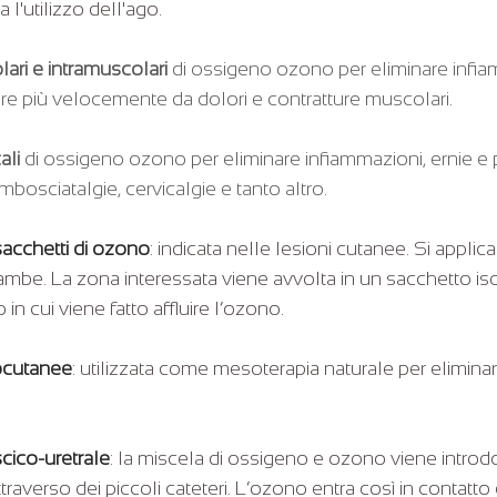
 l'utilizzo dell'ago.
colari e intramuscolari
 di ossigeno ozono per eliminare infia
are più velocemente da dolori e contratture muscolari.
ali
 di ossigeno ozono per eliminare infiammazioni, ernie e p
bosciatalgie, cervicalgie e tanto altro.
acchetti di ozono
: indicata nelle lesioni cutanee. Si applica
gambe. La zona interessata viene avvolta in un sacchetto iso
 in cui viene fatto affluire l’ozono.
tocutanee
: utilizzata come mesoterapia naturale per eliminare
cico-uretrale
: la miscela di ossigeno e ozono viene introdo
traverso dei piccoli cateteri. L’ozono entra così in contatto 