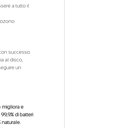
ere a tutto il 
l'ozono 
a con successo 
ia al disco, 
seguire un 
 
migliora e 
 99,9% di batteri 
 naturale.