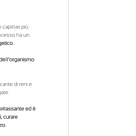
capillari più 
ocesso ha un 
etico.
 dell’organismo
cante di reni e 
ate.
orilassante ed è 
, curare 
ro.